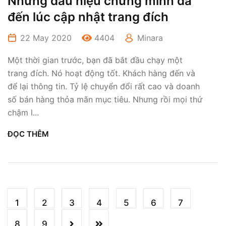
Những dấu hiệu chứng minh đã
đến lúc cập nhật trang đích
22 May 2020
4404
Minara
Một thời gian trước, bạn đã bắt đầu chạy một
trang đích. Nó hoạt động tốt. Khách hàng đến và
để lại thông tin. Tỷ lệ chuyển đổi rất cao và doanh
số bán hàng thỏa mãn mục tiêu. Nhưng rồi mọi thứ
chậm l...
ĐỌC THÊM
1
2
3
4
5
6
7
8
9