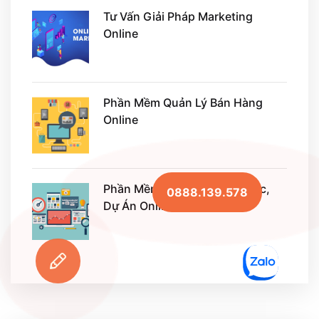
Tư Vấn Giải Pháp Marketing
Online
Phần Mềm Quản Lý Bán Hàng
Online
Phần Mềm Quản Lý Công Việc,
0888.139.578
Dự Án Online